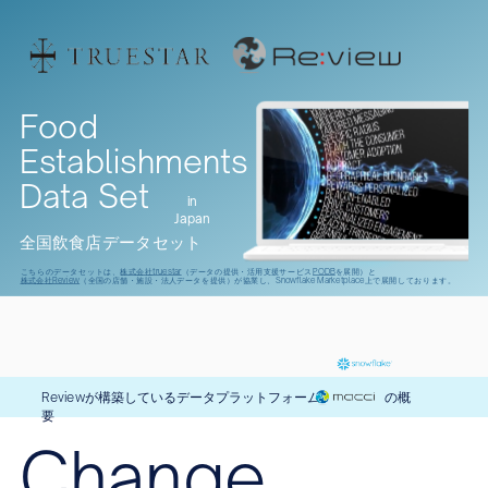
ミュートに切り替える
Food
Establishments
Data Set
in
Japan
全国飲食店データセット
こちらのデータセットは、
株式会社truestar
（データの提供・活用支援サービス
PODB
を展開）と
株式会社Review
（全国の店舗・施設・法人データを提供）が協業し、Snowflake Marketplace上で展開しております。
Reviewが構築しているデータプラットフォーム の概
要
Change